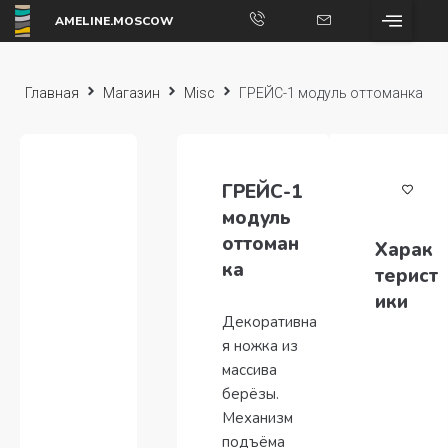
AMELINE.MOSCOW
Главная
Магазин
Misc
ГРЕЙС-1 модуль оттоманка
ГРЕЙС-1
модуль
оттоман
Харак
ка
терист
ики
Декоративна
я ножка из
массива
берёзы.
Механизм
подъёма